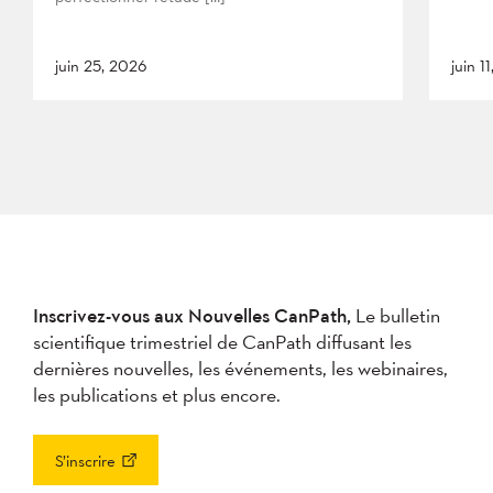
juin 25, 2026
juin 1
Inscrivez-vous aux Nouvelles CanPath,
Le bulletin
scientifique trimestriel de CanPath diffusant les
dernières nouvelles, les événements, les webinaires,
les publications et plus encore.
S’inscrire