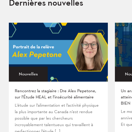
Dernières nouvelles
Nouvelles
Nou
Rencontrez la stagiaire : Dre Alex Pepetone,
Un an
sur l’Étude HEAL et l’insécurité alimentaire
attein
BIEN
L’étude sur l’alimentation et l’activité physique
Le mo
la plus importante au Canada n’est rendue
anniv
possible que par les chercheurs
Et que
incroyablement talentueux qui travaillent à
perfectionner l’étude […]