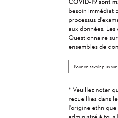
COVID-19 sont mai
besoin immédiat d
processus d’exam
aux données. Les 
Questionnaire sur
ensembles de donn
Pour en savoir plus su
* Veuillez noter q
recueillies dans 
l’origine ethnique 
administré à tous