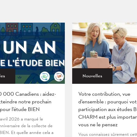
les
Nouvelles
0 000 Canadiens : aidez-
Votre contribution, vue
tteindre notre prochain
d’ensemble : pourquoi vot
 pour l’étude BIEN
participation aux études 
CHARM est plus importan
’avril 2026 a marqué le
vous ne le pensez
niversaire de la collecte de
IEN. Et quelle année cela a
Vous connaissez sûrement cet