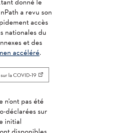
Étant donné le
anPath a revu son
apidement accès
s nationales du
nnexes et des
men accéléré
.
e sur la COVID‑19
e n’ont pas été
to-déclarées sur
 initial
ont disponibles