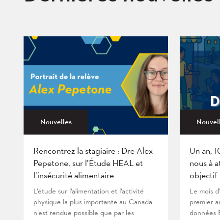
Nouvelles
Nouvel
Rencontrez la stagiaire : Dre Alex
Un an, 1
Pepetone, sur l’Étude HEAL et
nous à a
l’insécurité alimentaire
objectif
L’étude sur l’alimentation et l’activité
Le mois d
physique la plus importante au Canada
premier an
n’est rendue possible que par les
données B