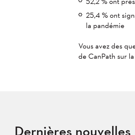
52,2 % ont pré
25,4 % ont sign
la pandémie
Vous avez des que
de CanPath sur l
Dernières nouvelles