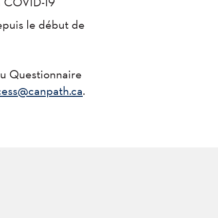
la COVID-19
epuis le début de
du Questionnaire
cess@canpath.ca
.