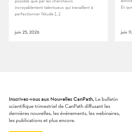
anniv
possible que par les chercheurs
Et que
incroyablement talentueux qui travaillent à
perfectionner l’étude […]
juin 25, 2026
juin 1
Inscrivez-vous aux Nouvelles CanPath,
Le bulletin
scientifique trimestriel de CanPath diffusant les
dernières nouvelles, les événements, les webinaires,
les publications et plus encore.